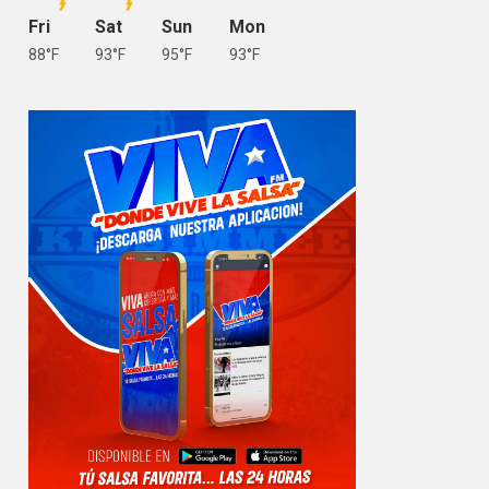
Fri
Sat
Sun
Mon
88°F
93°F
95°F
93°F